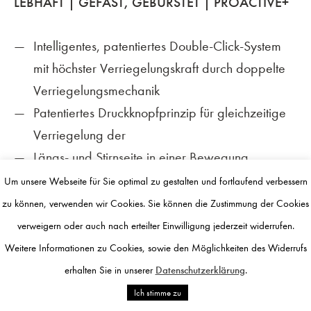
LEBHAFT | GEFAST, GEBÜRSTET | PROACTIVE+
REFERENZEN
Intelligentes, patentiertes Double-Click-System
mit höchster Verriegelungskraft durch doppelte
KONTAKT
Verriegelungsmechanik
IMPRESSUM
Patentiertes Druckknopfprinzip für gleichzeitige
Verriegelung der
DATENSCHUTZ
Längs- und Stirnseite in einer Bewegung
FACEBOOK
Stirnseitige Verriegelung rein aus massivem
Um unsere Webseite für Sie optimal zu gestalten und fortlaufend verbessern
Hartholz – frei von Weichmachern durch
zu können, verwenden wir Cookies. Sie können die Zustimmung der Cookies
gänzlichen Verzicht auf Kunststoffelemente
verweigern oder auch nach erteilter Einwilligung jederzeit widerrufen.
Trägermaterial aus Fichtenholz mit stehenden
Weitere Informationen zu Cookies, sowie den Möglichkeiten des Widerrufs
©
Wohndesign Volbert
2019–2026
Jahresringen
erhalten Sie in unserer
Datenschutzerklärung
.
HydroStop
Ich stimme zu